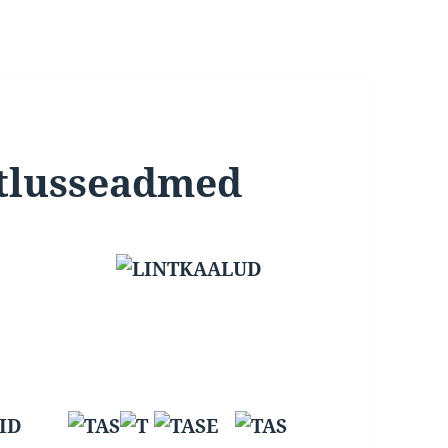
itlusseadmed
ID