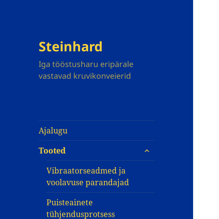
Steinhard
Iga tööstusharu eripärale
vastavad kruvikonveierid
Ajalugu
expand
Tooted
child
menu
Vibraatorseadmed ja
voolavuse parandajad
Puisteainete
tühjendusprotsess