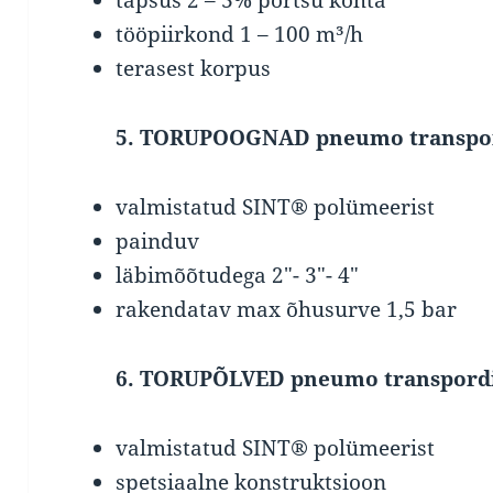
tööpiirkond 1 – 100 m³/h
terasest korpus
5. TORUPOOGNAD pneumo transpo
valmistatud SINT® polümeerist
painduv
läbimõõtudega 2″- 3″- 4″
rakendatav max õhusurve 1,5 bar
6. TORUPÕLVED pneumo transpord
valmistatud SINT® polümeerist
spetsiaalne konstruktsioon