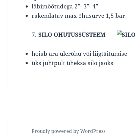
läbimõõtudega 2″- 3″- 4″
rakendatav max õhusurve 1,5 bar
7. SILO OHUTUSSÜSTEEM
hoiab ära ülerõhu või liigtäitumise
üks juhtpult üheksa silo jaoks
Proudly powered by WordPress