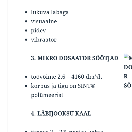
liikuva labaga
visuaalne
pidev
vibraator
3. MIKRO DOSAATOR SÖÖTJAD
töövõime 2,6 – 4160 dm³/h
korpus ja tigu on SINT®
polümeerist
4. LÄBIJOOKSU KAAL
täpsus 2 – 3% portsu kohta