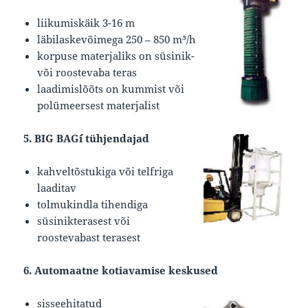
liikumiskäik 3-16 m
läbilaskevõimega 250 – 850 m³/h
korpuse materjaliks on süsinik-
või roostevaba teras
laadimislõõts on kummist või
polümeersest materjalist
5. BIG BAG´i tühjendajad
kahveltõstukiga või telfriga
laaditav
tolmukindla tihendiga
süsinikterasest või
roostevabast terasest
6. Automaatne kotiavamise keskused
sisseehitatud