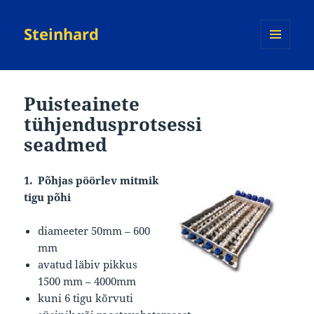
Steinhard
MENU
AND
WIDGETS
Puisteainete
tühjendusprotsessi
seadmed
1.
Põhjas pöörlev mitmik
tigu põhi
diameeter 50mm – 600
mm
avatud läbiv pikkus
1500 mm – 4000mm
kuni 6 tigu kõrvuti