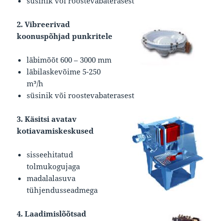
süsinik või roostevabaterasest
2. Vibreerivad
koonuspõhjad punkritele
läbimõõt 600 – 3000 mm
läbilaskevõime 5-250
m³/h
süsinik või roostevabaterasest
3. Käsitsi avatav
kotiavamiskeskused
sisseehitatud
tolmukogujaga
madalalasuva
tühjendusseadmega
4. Laadimislõõtsad